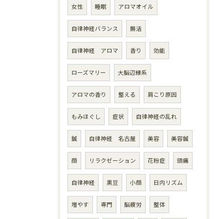
女性
睡眠
アロマオイル
自律神経バランス
腸活
自律神経 アロマ
香り
効能
ローズマリー
大脳辺縁系
アロマの香り
整える
肩こり原因
もみほぐし
症状
自律神経の乱れ
鍼
自律神経 名古屋
美容
美容鍼
顔
リラクゼーション
花粉症
頭痛
自律神経
黒豆
小顔
日内リズム
増やす
専門
脳疲労
整体