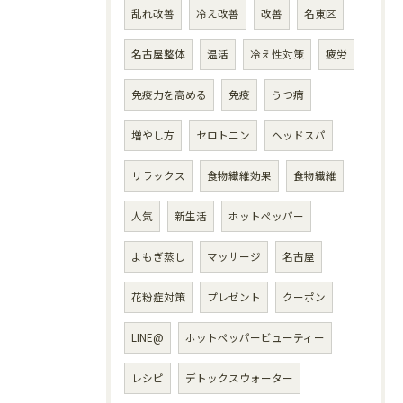
乱れ改善
冷え改善
改善
名東区
名古屋整体
温活
冷え性対策
疲労
免疫力を高める
免疫
うつ病
増やし方
セロトニン
ヘッドスパ
リラックス
食物繊維効果
食物繊維
人気
新生活
ホットペッパー
よもぎ蒸し
マッサージ
名古屋
花粉症対策
プレゼント
クーポン
LINE@
ホットペッパービューティー
レシピ
デトックスウォーター