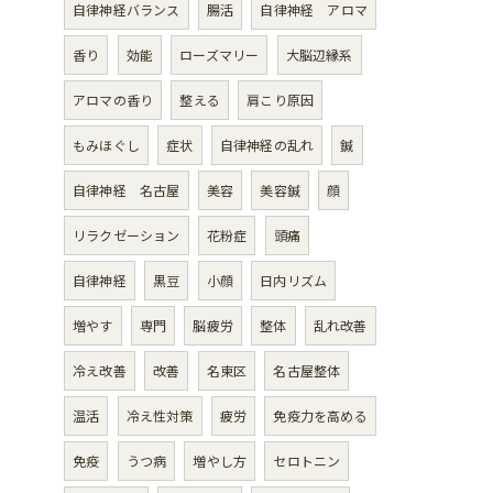
自律神経バランス
腸活
自律神経 アロマ
香り
効能
ローズマリー
大脳辺縁系
アロマの香り
整える
肩こり原因
もみほぐし
症状
自律神経の乱れ
鍼
自律神経 名古屋
美容
美容鍼
顔
リラクゼーション
花粉症
頭痛
自律神経
黒豆
小顔
日内リズム
増やす
専門
脳疲労
整体
乱れ改善
冷え改善
改善
名東区
名古屋整体
温活
冷え性対策
疲労
免疫力を高める
免疫
うつ病
増やし方
セロトニン