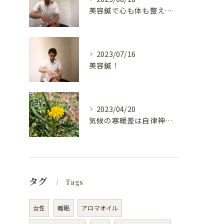
美容鍼で心も体も整えて！
2023/07/16
美容鍼！
2023/04/20
気候の寒暖差は自律神経が乱れるの？
タグ
Tags
女性
睡眠
アロマオイル