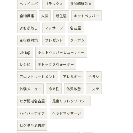
ヘッドスパ
リラックス
食物繊維効果
食物繊維
人気
新生活
ホットペッパー
よもぎ蒸し
マッサージ
名古屋
花粉症対策
プレゼント
クーポン
LINE@
ホットペッパービューティー
レシピ
デトックスウォーター
アロマトリートメント
アレルギー
チラシ
体験メニュー
冷え性
体質改善
エステ
ヒゲ脱毛名古屋
足裏リフレクソロジー
ハイパーナイフ
ヘッドマッサージ
ヒゲ脱毛名古屋