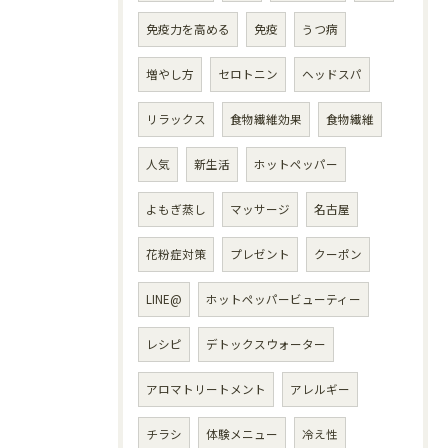
免疫力を高める
免疫
うつ病
増やし方
セロトニン
ヘッドスパ
リラックス
食物繊維効果
食物繊維
人気
新生活
ホットペッパー
よもぎ蒸し
マッサージ
名古屋
花粉症対策
プレゼント
クーポン
LINE@
ホットペッパービューティー
レシピ
デトックスウォーター
アロマトリートメント
アレルギー
チラシ
体験メニュー
冷え性