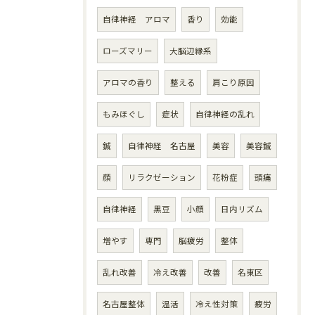
自律神経 アロマ
香り
効能
ローズマリー
大脳辺縁系
アロマの香り
整える
肩こり原因
もみほぐし
症状
自律神経の乱れ
鍼
自律神経 名古屋
美容
美容鍼
顔
リラクゼーション
花粉症
頭痛
自律神経
黒豆
小顔
日内リズム
増やす
専門
脳疲労
整体
乱れ改善
冷え改善
改善
名東区
名古屋整体
温活
冷え性対策
疲労