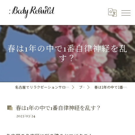
春は1年の中で1番自律神経を乱
す？
名古屋でリラクゼーションサロンといえばBody_Rebuild
ブログ
春は1年の中で1番自律神経を乱す？
春は1年の中で1番自律神経を乱す？
2023/03/24