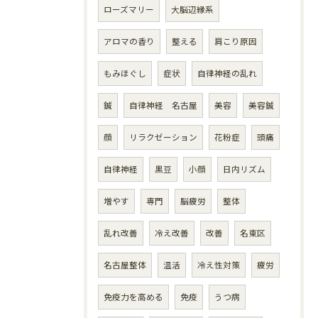
ローズマリー
大脳辺縁系
アロマの香り
整える
肩こり原因
もみほぐし
症状
自律神経の乱れ
鍼
自律神経 名古屋
美容
美容鍼
顔
リラクゼーション
花粉症
頭痛
自律神経
黒豆
小顔
日内リズム
増やす
専門
脳疲労
整体
乱れ改善
冷え改善
改善
名東区
名古屋整体
温活
冷え性対策
疲労
免疫力を高める
免疫
うつ病