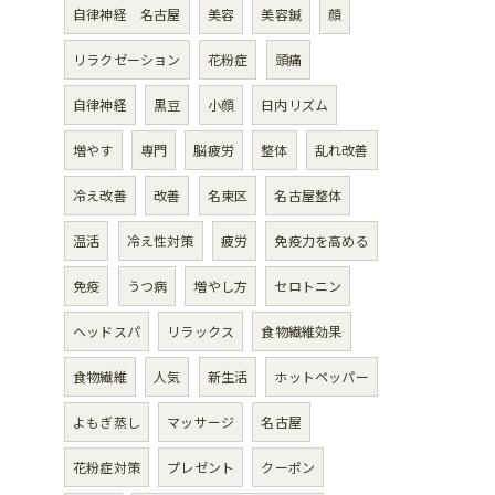
自律神経 名古屋
美容
美容鍼
顔
リラクゼーション
花粉症
頭痛
自律神経
黒豆
小顔
日内リズム
増やす
専門
脳疲労
整体
乱れ改善
冷え改善
改善
名東区
名古屋整体
温活
冷え性対策
疲労
免疫力を高める
免疫
うつ病
増やし方
セロトニン
ヘッドスパ
リラックス
食物繊維効果
食物繊維
人気
新生活
ホットペッパー
よもぎ蒸し
マッサージ
名古屋
花粉症対策
プレゼント
クーポン