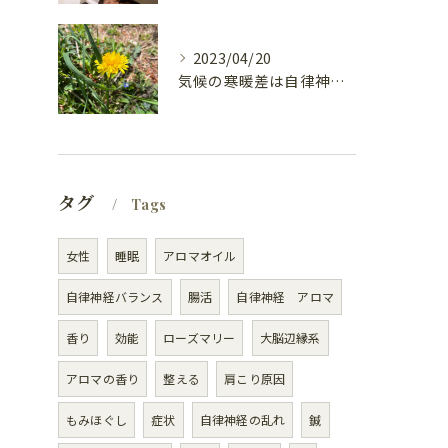
2023/04/20
気候の寒暖差は自律神経が乱れるの？
タグ
Tags
女性
睡眠
アロマオイル
自律神経バランス
腸活
自律神経 アロマ
香り
効能
ローズマリー
大脳辺縁系
アロマの香り
整える
肩こり原因
もみほぐし
症状
自律神経の乱れ
鍼